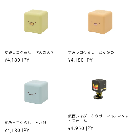
価
価
格
格
すみっコぐらし ぺんぎん？
すみっコぐらし とんかつ
通
¥4,180 JPY
通
¥4,180 JPY
常
常
価
価
格
格
仮面ライダークウガ アルティメッ
トフォーム
すみっコぐらし とかげ
通
¥4,950 JPY
通
¥4,180 JPY
常