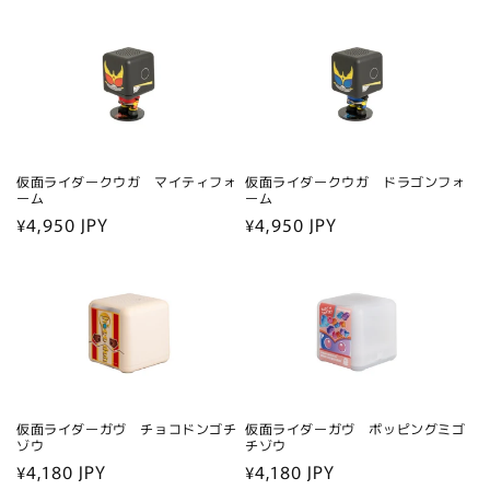
常
価
価
格
格
仮面ライダークウガ マイティフォ
仮面ライダークウガ ドラゴンフォ
ーム
ーム
通
¥4,950 JPY
通
¥4,950 JPY
常
常
価
価
格
格
仮面ライダーガヴ チョコドンゴチ
仮面ライダーガヴ ポッピングミゴ
ゾウ
チゾウ
通
¥4,180 JPY
通
¥4,180 JPY