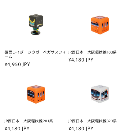
常
常
価
価
格
格
仮面ライダークウガ ペガサスフォ
JR西日本 大阪環状線103系
ーム
通
¥4,180 JPY
通
¥4,950 JPY
常
常
価
価
格
格
JR西日本 大阪環状線201系
JR西日本 大阪環状線323系
通
¥4,180 JPY
通
¥4,180 JPY
常
常