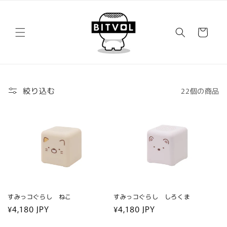
コンテ
ンツに
カ
進む
ー
ト
絞り込む
22個の商品
すみっコぐらし ねこ
すみっコぐらし しろくま
通
¥4,180 JPY
通
¥4,180 JPY
常
常