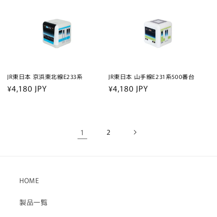
価
価
格
格
JR東日本 京浜東北線E233系
JR東日本 山手線E231系500番台
通
¥4,180 JPY
通
¥4,180 JPY
常
常
価
価
格
格
1
2
HOME
製品一覧