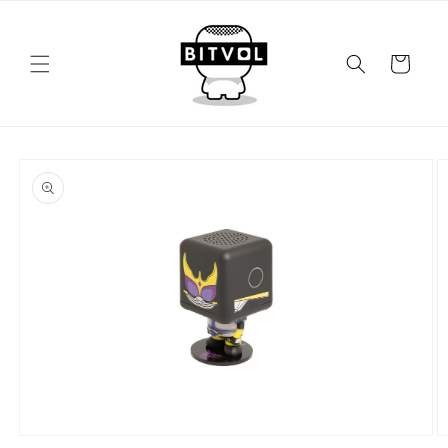
コンテ
ンツに
カ
進む
ー
ト
商品情
報にス
キップ
モ