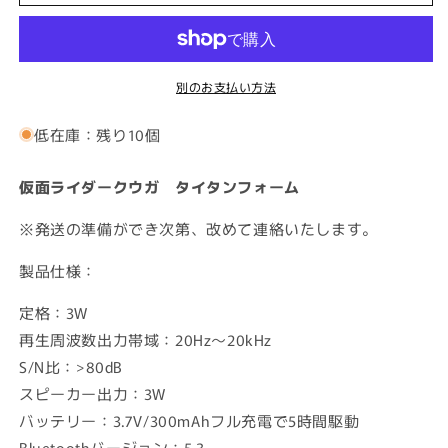
ダ
ダ
ー
ー
ク
ク
別のお支払い方法
ウ
ウ
ガ
ガ
低在庫：残り10個
タ
タ
イ
イ
タ
タ
仮面ライダークウガ タイタンフォーム
ン
ン
※発送の準備ができ次第、改めて連絡いたします。
フ
フ
ォ
ォ
製品仕様：
ー
ー
ム
ム
定格：3W
の
の
再生周波数出力帯域：20Hz～20kHz
数
数
S/N比：>80dB
量
量
スピーカー出力：3W
を
を
バッテリー：3.7V/300mAhフル充電で5時間駆動
減
増
Bluetoothバージョン：5.3