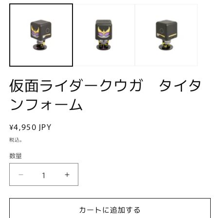
ー
ダ
ル
で
メ
デ
ィ
ア
(1)
(2
仮面ライダークウガ タイタ
を
開
ンフォーム
く
通
¥4,950 JPY
常
税込。
価
数量
格
仮
仮
面
面
ラ
ラ
カートに追加する
イ
イ